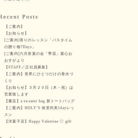
Recent Posts
【ご案内】
【お知らせ】
[ご案内]香りのレッスン「バスタイム
の贈り物7Days」
[ご案内]六月茶菓の会「季栞」菓心お
おすがより
【STAFF／正社員募集】
【ご案内】世界にひとつだけの香水づ
くり
【お知らせ】３月２０日（木・祝）は
営業致します
【書店】a sweater bag 新トートバッグ
【ご案内】HOLY’S 保里尚美1dayレッ
スン
【洋菓子店】Happy Valentine ♡ gift